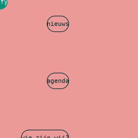
ify
nieuws
agenda
wie zijn wij?