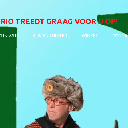
TRIO
TREEDT
GRAAG
VOOR
U
OP!
ZIJN WIJ?
KIJK EN LUISTER
WINKEL
CONTA