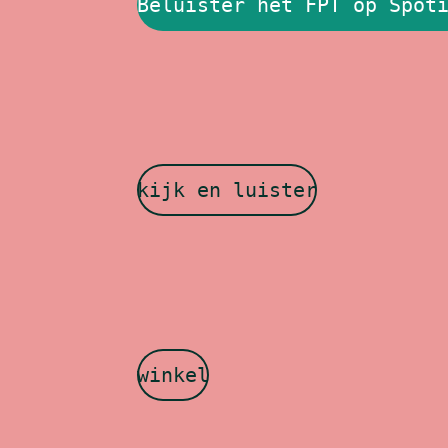
Beluister het FPT op Spot
kijk en luister
winkel