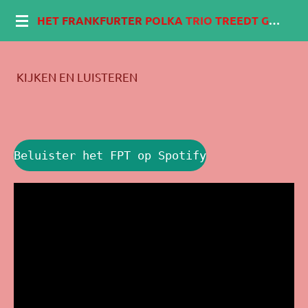
Ga
HET
FRANKFURTER
POLKA
TRIO
TREEDT
GRAAG
direct
naar
KIJKEN EN LUISTEREN
de
hoofdinhoud
Beluister het FPT op Spotify